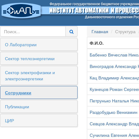
Главная
Структура
Ф.И.О.
О Лаборатории
Бабенко Вячеслав Нико
Сектор теплоэнергетики
Виноградов Александр 
Сектор электрофизики и
Кац Владимир Алексан
электроэнергетики
Кузнецов Роман Сергее
Сотрудники
Петрунько Наталья Ник
Публикации
Раздобудько Вениамин
ЦИР
Севцов Александр Вла
Сучилина Евгения Алек