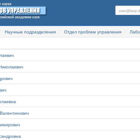
Научные подразделения
Отдел проблем управления
Лабо
лаевич
Николаевич
дрович
вич
олаевна
 Валентинович
димирович
сандровна