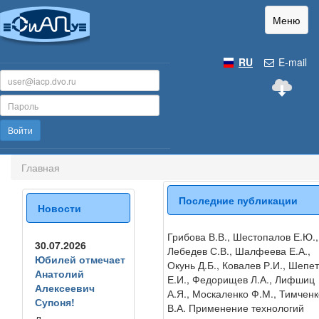
Меню
RU
E-mail
Войти
Главная
Последние публикации
Новости
Грибова В.В., Шестопалов Е.Ю.,
30.07.2026
Лебедев С.В., Шалфеева Е.А.,
Юбилей отмечает
Окунь Д.Б., Ковалев Р.И., Шепе
Анатолий
Е.И., Федорищев Л.А., Лифшиц
Алексеевич
А.Я., Москаленко Ф.М., Тимченк
Супоня!
В.А. Применение технологий