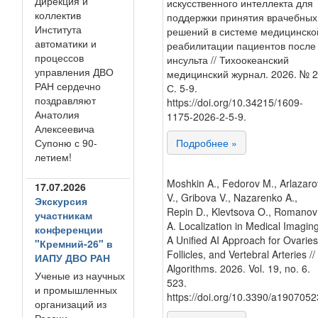
Дирекция и
искусственного интеллекта для
коллектив
поддержки принятия врачебных
Института
решений в системе медицинско
автоматики и
реабилитации пациентов после
процессов
инсульта // Тихоокеанский
управления ДВО
медицинский журнал. 2026. № 2
РАН сердечно
С. 5-9.
поздравляют
https://doi.org/10.34215/1609-
Анатолия
1175-2026-2-5-9.
Алексеевича
Супоню с 90-
Подробнее »
летием!
Moshkin A., Fedorov M., Arlazaro
17.07.2026
V., Gribova V., Nazarenko A.,
Экскурсия
Repin D., Klevtsova O., Romanov
участникам
A. Localization in Medical Imaging
конференции
A Unified AI Approach for Ovaries
"Кремний-26" в
Follicles, and Vertebral Arteries //
ИАПУ ДВО РАН
Algorithms. 2026. Vol. 19, no. 6.
Ученые из научных
523.
и промышленных
https://doi.org/10.3390/a1907052
организаций из