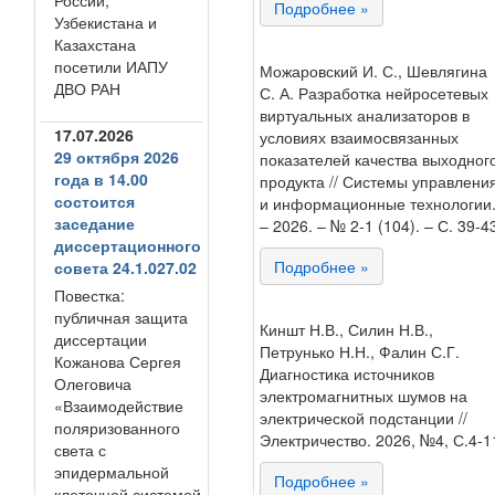
России,
Подробнее »
Узбекистана и
Казахстана
посетили ИАПУ
Можаровский И. С., Шевлягина
ДВО РАН
С. А. Разработка нейросетевых
виртуальных анализаторов в
17.07.2026
условиях взаимосвязанных
29 октября 2026
показателей качества выходног
года в 14.00
продукта // Системы управлени
состоится
и информационные технологии
заседание
– 2026. – № 2-1 (104). – С. 39-4
диссертационного
Подробнее »
совета 24.1.027.02
Повестка:
публичная защита
Киншт Н.В., Силин Н.В.,
диссертации
Петрунько Н.Н., Фалин С.Г.
Кожанова Сергея
Диагностика источников
Олеговича
электромагнитных шумов на
«Взаимодействие
электрической подстанции //
поляризованного
Электричество. 2026, №4, С.4-1
света с
эпидермальной
Подробнее »
клеточной системой