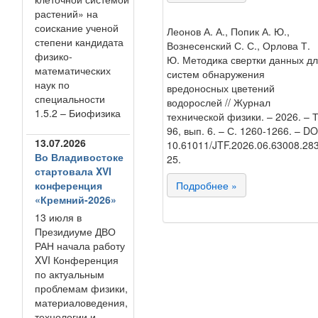
растений» на
соискание ученой
Леонов А. А., Попик А. Ю.,
степени кандидата
Вознесенский С. С., Орлова Т.
физико-
Ю. Методика свертки данных д
математических
систем обнаружения
наук по
вредоносных цветений
специальности
водорослей // Журнал
1.5.2 – Биофизика
технической физики. – 2026. – Т
96, вып. 6. – С. 1260-1266. – DO
13.07.2026
10.61011/JTF.2026.06.63008.283
Во Владивостоке
25.
стартовала XVI
конференция
Подробнее »
«Кремний-2026»
13 июля в
Президиуме ДВО
РАН начала работу
XVI Конференция
по актуальным
проблемам физики,
материаловедения,
технологии и