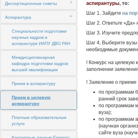
Диссертационные советы
аспирантуры
, то:
Шаг 1. Зайдите
на пор
Аспирантура
Шаг 2. Ответьте «Да»
Специальности подготовки
Шаг 3. Изучите предл
научных кадров в
аспирантуре ИАПУ ДВО РАН
Шаг 4. Выберите вузы 
необходимые документ
Междисциплинарная
! Конкурс на целевую
кафедра подготовки кадров
высшей квалификации
заполнении заявления
! Заявление о приеме
Прием в аспирантуру
по программам б
Прием в целевую
ранний срок заве
аспирантуру
по программам ма
вуза);
Платные образовательные
по программам
услуги
(научная органи
сайте вуза (науч
Контактные данные Единого