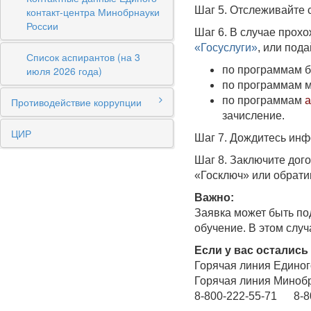
Шаг 5. Отслеживайте с
контакт-центра Минобрнауки
России
Шаг 6. В случае прох
«Госуслуги»
, или под
Список аспирантов (на 3
июля 2026 года)
по программам б
по программам м
по программам
а
Противодействие коррупции
зачисление.
ЦИР
Шаг 7. Дождитесь инф
Шаг 8. Заключите дого
«Госключ» или обратив
Важно:
Заявка может быть по
обучение. В этом слу
Если у вас остались
Горячая линия Единого
Горячая линия Минобр
8-800-222-55-71 8-80