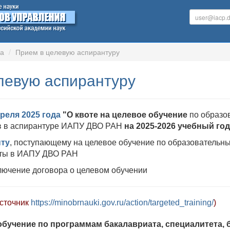
ра
Прием в целевую аспирантуру
левую аспирантуру
преля 2025 года
"О квоте на целевое обучение
по образо
ов в аспирантуре ИАПУ ДВО РАН
на 2025-2026 учебный год
ту
, поступающему на целевое обучение по образовательн
оты в ИАПУ ДВО РАН
лючение договора о целевом обучении
источник
https://minobrnauki.gov.ru/action/targeted_training/
)
обучение по программам бакалавриата, специалитета,