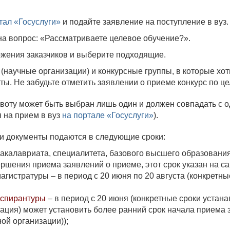
тал «Госуслуги»
и подайте заявление на поступление в вуз.
 на вопрос: «Рассматриваете целевое обучение?».
ожения заказчиков и выберите подходящие.
(научные организации) и конкурсные группы, в которые хот
ы. Не забудьте отметить заявлении о приеме конкурс по це
 квоту может быть выбран лишь один и должен совпадать с
 на прием в вуз
на портале «Госуслуги»
).
 и документы подаются в следующие сроки:
акалавриата, специалитета, базового высшего образования 
ршения приема заявлений о приеме, этот срок указан на сай
гистратуры – в период с 20 июня по 20 августа (конкретные
аспирантуры
– в период с 20 июня (конкретные сроки устана
зация) может установить более ранний срок начала приема 
ной организации));