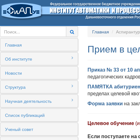
Главная
Аспиранту
Главная
Прием в це
Об институте
Приказ № 33 от 10 а
Новости
педагогических кадр
Структура
ПАМЯТКА абитуриен
пределах целевой кв
Научная деятельность
Форма заявки
на зак
Список публикаций
Целевое обучение
(
Ученый совет
Если поступаете на 