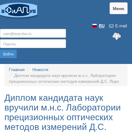
Меню
RU
E-mail
Войти
Главная
Новости
Диплом кандидата наук вручили м.н.с. Лаборатории
прецизионных оптических методов измерений Д.С. Яцко
Диплом кандидата наук
вручили м.н.с. Лаборатории
прецизионных оптических
методов измерений Д.С.