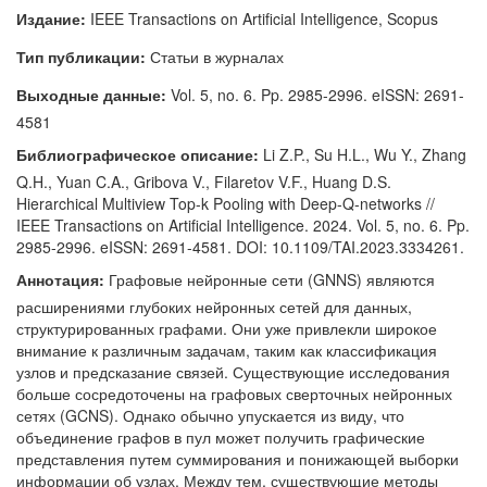
Издание:
IEEE Transactions on Artificial Intelligence, Scopus
Тип публикации:
Статьи в журналах
Выходные данные:
Vol. 5, no. 6. Pp. 2985-2996. eISSN: 2691-
4581
Библиографическое описание:
Li Z.P., Su H.L., Wu Y., Zhang
Q.H., Yuan C.A., Gribova V., Filaretov V.F., Huang D.S.
Hierarchical Multiview Top-k Pooling with Deep-Q-networks //
IEEE Transactions on Artificial Intelligence. 2024. Vol. 5, no. 6. Pp.
2985-2996. eISSN: 2691-4581. DOI: 10.1109/TAI.2023.3334261.
Аннотация:
Графовые нейронные сети (GNNS) являются
расширениями глубоких нейронных сетей для данных,
структурированных графами. Они уже привлекли широкое
внимание к различным задачам, таким как классификация
узлов и предсказание связей. Существующие исследования
больше сосредоточены на графовых сверточных нейронных
сетях (GCNS). Однако обычно упускается из виду, что
объединение графов в пул может получить графические
представления путем суммирования и понижающей выборки
информации об узлах. Между тем, существующие методы