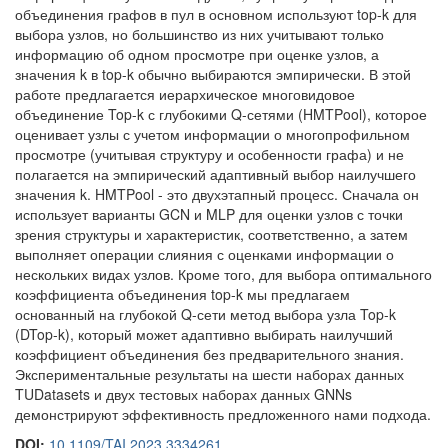
объединения графов в пул в основном используют top-k для
выбора узлов, но большинство из них учитывают только
информацию об одном просмотре при оценке узлов, а
значения k в top-k обычно выбираются эмпирически. В этой
работе предлагается иерархическое многовидовое
объединение Top-k с глубокими Q-сетями (HMTPool), которое
оценивает узлы с учетом информации о многопрофильном
просмотре (учитывая структуру и особенности графа) и не
полагается на эмпирический адаптивный выбор наилучшего
значения k. HMTPool - это двухэтапный процесс. Сначала он
использует варианты GCN и MLP для оценки узлов с точки
зрения структуры и характеристик, соответственно, а затем
выполняет операции слияния с оценками информации о
нескольких видах узлов. Кроме того, для выбора оптимального
коэффициента объединения top-k мы предлагаем
основанный на глубокой Q-сети метод выбора узла Top-k
(DTop-k), который может адаптивно выбирать наилучший
коэффициент объединения без предварительного знания.
Экспериментальные результаты на шести наборах данных
TUDatasets и двух тестовых наборах данных GNNs
демонстрируют эффективность предложенного нами подхода.
DOI:
10.1109/TAI.2023.3334261