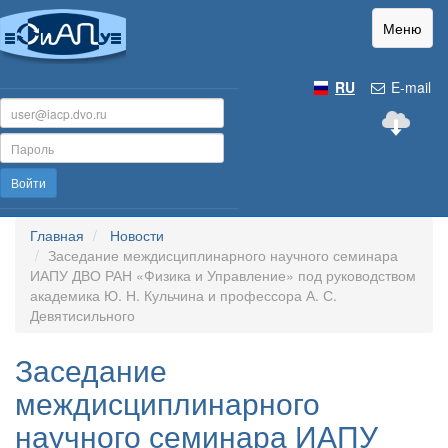
Меню
RU
E-mail
Войти
Главная
Новости
Заседание междисциплинарного научного семинара
ИАПУ ДВО РАН «Физика и Управление» под руководством
академика Ю. Н. Кульчина и профессора А. С.
Девятисильного
Заседание
междисциплинарного
научного семинара ИАПУ