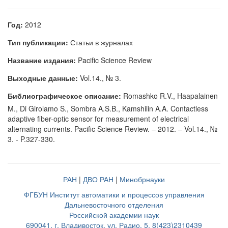
Год:
2012
Тип публикации:
Статьи в журналах
Название издания:
Pacific Science Review
Выходные данные:
Vol.14., № 3.
Библиографическое описание:
Romashko R.V., Haapalainen
M., Di Girolamo S., Sombra A.S.B., Kamshilin A.A. Contactless
adaptive fiber-optic sensor for measurement of electrical
alternating currents. Pacific Science Review. – 2012. – Vol.14., №
3. - P.327-330.
РАН
|
ДВО РАН
|
Минобрнауки
ФГБУН Институт автоматики и процессов управления
Дальневосточного отделения
Российской академии наук
690041, г. Владивосток, ул. Радио, 5, 8(423)2310439