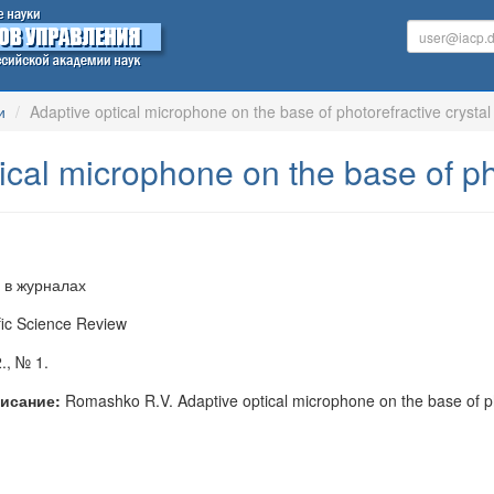
и
Adaptive optical microphone on the base of photorefractive crystal
ical microphone on the base of pho
 в журналах
ic Science Review
., № 1.
исание:
Romashko R.V. Adaptive optical microphone on the base of phot