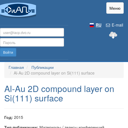
Меню
RU
E-mail
Войти
Главная
Публикации
Al-Au 2D compound layer on Si(111) surface
Al-Au 2D compound layer on
Si(111) surface
Год:
2015
Тип публикации:
Материалы / тезисы конференций