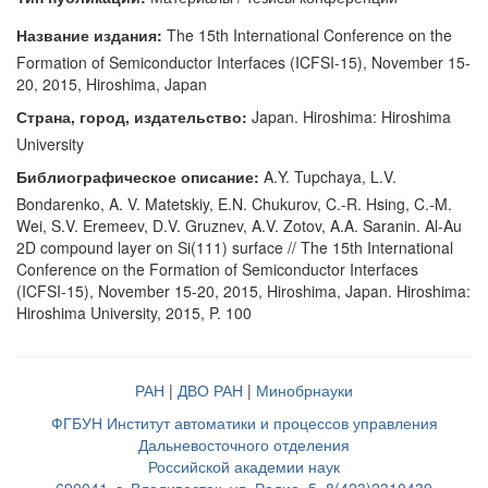
Название издания:
The 15th International Conference on the
Formation of Semiconductor Interfaces (ICFSI-15), November 15-
20, 2015, Hiroshima, Japan
Страна, город, издательство:
Japan. Hiroshima: Hiroshima
University
Библиографическое описание:
A.Y. Tupchaya, L.V.
Bondarenko, A. V. Matetskiy, E.N. Chukurov, C.-R. Hsing, C.-M.
Wei, S.V. Eremeev, D.V. Gruznev, A.V. Zotov, A.A. Saranin. Al-Au
2D compound layer on Si(111) surface // The 15th International
Conference on the Formation of Semiconductor Interfaces
(ICFSI-15), November 15-20, 2015, Hiroshima, Japan. Hiroshima:
Hiroshima University, 2015, P. 100
РАН
|
ДВО РАН
|
Минобрнауки
ФГБУН Институт автоматики и процессов управления
Дальневосточного отделения
Российской академии наук