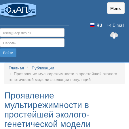
Меню
RU
E-mail
Войти
Главная
Публикации
Проявление мультирежимности в простейшей эколого-
генетической модели эволюции популяций
Проявление
мультирежимности в
простейшей эколого-
генетической модели