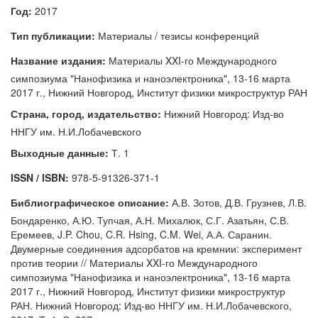
Год:
2017
Тип публикации:
Материалы / тезисы конференций
Название издания:
Материалы XXI-го Международного
симпозиума "Нанофизика и наноэлектроника", 13-16 марта
2017 г., Нижний Новгород, Институт физики микроструктур РАН
Страна, город, издательство:
Нижний Новгород: Изд-во
ННГУ им. Н.И.Лобачевского
Выходные данные:
Т. 1
ISSN / ISBN:
978-5-91326-371-1
Библиографическое описание:
А.В. Зотов, Д.В. Грузнев, Л.В.
Бондаренко, А.Ю. Тупчая, А.Н. Михалюк, С.Г. Азатьян, С.В.
Еремеев, J.P. Chou, C.R. Hsing, C.M. Wei, А.А. Саранин.
Двумерные соединения адсорбатов на кремнии: эксперимент
против теории // Материалы XXI-го Международного
симпозиума "Нанофизика и наноэлектроника", 13-16 марта
2017 г., Нижний Новгород, Институт физики микроструктур
РАН. Нижний Новгород: Изд-во ННГУ им. Н.И.Лобачевского,