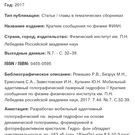
Год:
2017
Тип публикации:
Статьи / главы в тематических сборниках
Название издания:
Краткие сообщения по физике ФИАН.
Страна, город, издательство:
Физический институт им. П.Н.
Лебедева Российской академии наук
Выходные данные:
N.7. - С. 32–39.
ISSN / ISBN:
0455-0595
Библиографическое описание:
Ромашко Р.В., Безрук М.Н.,
Ермолаев С.А., Завестовская И.Н., Кульчин Ю.Н. Мобильный
адаптивный голографический лазерный гидрофон // Краткие
сообщения по физике физического института им. П.Н.
Лебедева российской академии наук. 2017. Т.44. №.7. С.32-39.
Аннотация:
Разработан мобильный адаптивный
голографический ла- зерный гидрофон на основе
динамической голограммы, формируемой в
фоторефрактивном кристалле. Гидро- фон обладает
чувствительностью до -163 дБ (отн. 1В/мкПа) или 8.6·10-3 рад/