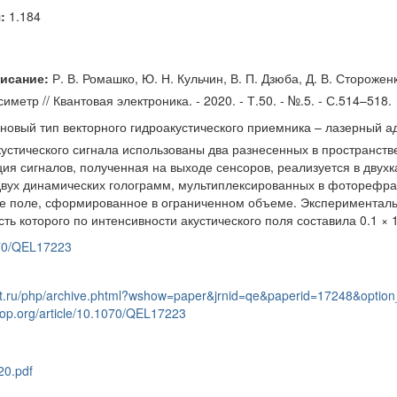
:
1.184
исание:
Р. В. Ромашко, Ю. Н. Кульчин, В. П. Дзюба, Д. В. Стороже
метр // Квантовая электроника. - 2020. - Т.50. - №.5. - С.514–518.
овый тип векторного гидроакустического приемника – лазерный ад
устического сигнала использованы два разнесенных в пространств
ция сигналов, полученная на выходе сенсоров, реализуется в дву
двух динамических голограмм, мультиплексированных в фоторефр
ое поле, сформированное в ограниченном объеме. Эксперименталь
ть которого по интенсивности акустического поля составила 0.1 × 1
1070/QEL17223
et.ru/php/archive.phtml?wshow=paper&jrnid=qe&paperid=17248&option
.iop.org/article/10.1070/QEL17223
0.pdf