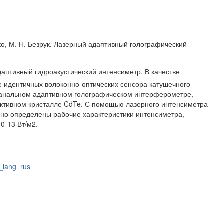
нко, М. Н. Безрук. Лазерный адаптивный голографический
аптивный гидроакустический интенсиметр. В качестве
е идентичных волоконно-оптических сенсора катушечного
хканальном адаптивном голографическом интерферометре,
активном кристалле CdTe. С помощью лазерного интенсиметра
но определены рабочие характеристики интенсиметра,
0-13 Вт/м2.
_lang=rus