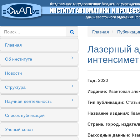
Главная
Публикаци
Главная
Лазерный а
интенсимет
Об институте
Новости
Год:
2020
Структура
Издание:
Квантовая элек
Научная деятельность
Тип публикации:
Статьи
Название издания:
Кван
Список публикаций
Страна, город, издател
Ученый совет
Выходные данные:
Кван