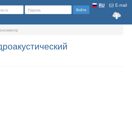
RU
E-mail
Войти
тенсиметр
дроакустический