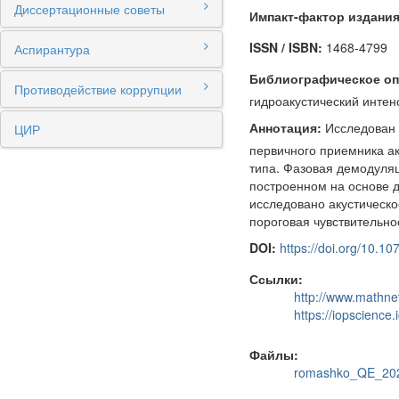
Диссертационные советы
Импакт-фактор издания
ISSN / ISBN:
1468-4799
Аспирантура
Библиографическое оп
Противодействие коррупции
гидроакустический интенси
Аннотация:
Исследован н
ЦИР
первичного приемника ак
типа. Фазовая демодуля
построенном на основе 
исследовано акустическ
пороговая чувствительнос
DOI:
https://doi.org/10.
Ссылки:
http://www.mathn
https://iopscience
Файлы:
romashko_QE_202