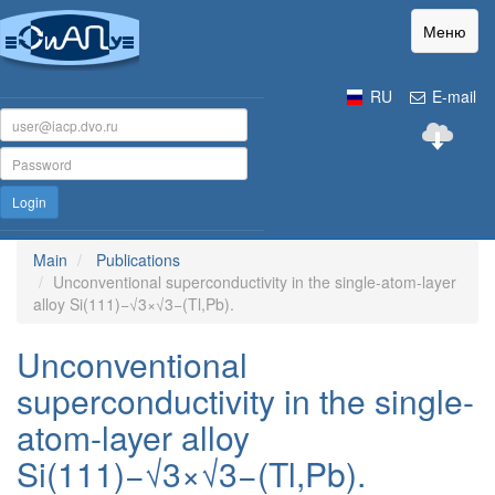
Меню
RU
E-mail
Login
Main
Publications
Unconventional superconductivity in the single-atom-layer
alloy Si(111)−√3×√3−(Tl,Pb).
Unconventional
superconductivity in the single-
atom-layer alloy
Si(111)−√3×√3−(Tl,Pb).