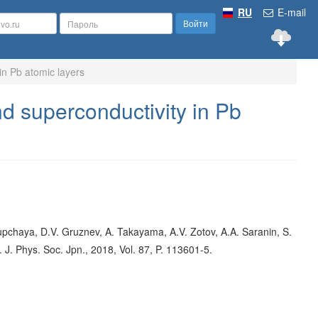
RU
E-mail
Войти
in Pb atomic layers
d superconductivity in Pb
chaya, D.V. Gruznev, A. Takayama, A.V. Zotov, A.A. Saranin, S.
J. Phys. Soc. Jpn., 2018, Vol. 87, P. 113601-5.