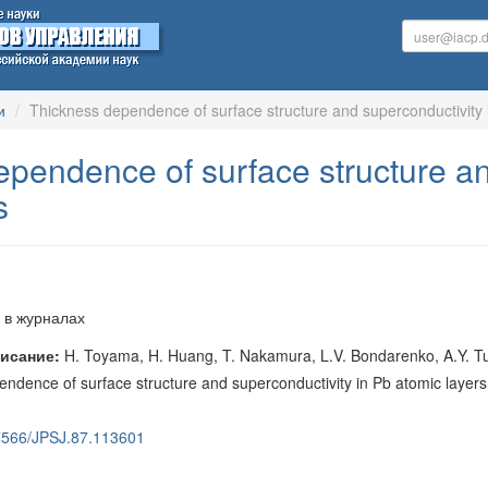
и
Thickness dependence of surface structure and superconductivity 
pendence of surface structure an
s
 в журналах
исание:
H. Toyama, H. Huang, T. Nakamura, L.V. Bondarenko, A.Y. Tup
ence of surface structure and superconductivity in Pb atomic layers. 
0.7566/JPSJ.87.113601