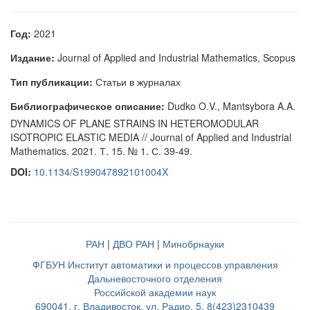
Год:
2021
Издание:
Journal of Applied and Industrial Mathematics, Scopus
Тип публикации:
Статьи в журналах
Библиографическое описание:
Dudko O.V., Mantsybora A.A.
DYNAMICS OF PLANE STRAINS IN HETEROMODULAR
ISOTROPIC ELASTIC MEDIA // Journal of Applied and Industrial
Mathematics. 2021. Т. 15. № 1. С. 39-49.
DOI:
10.1134/S199047892101004X
РАН
|
ДВО РАН
|
Минобрнауки
ФГБУН Институт автоматики и процессов управления
Дальневосточного отделения
Российской академии наук
690041, г. Владивосток, ул. Радио, 5, 8(423)2310439