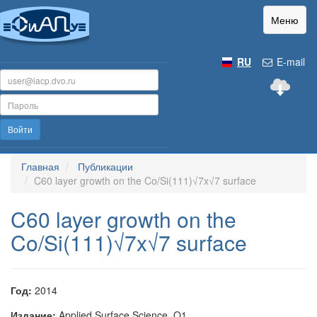
Меню
RU
E-mail
Войти
Главная
Публикации
C60 layer growth on the Co/Si(111)√7x√7 surface
C60 layer growth on the
Co/Si(111)√7x√7 surface
Год:
2014
Издание:
Applied Surface Science, Q1