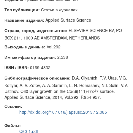
Тип публикации:
Статьи в журналах
Название издания:
Applied Surface Science
Страна, город, издательство:
ELSEVIER SCIENCE BV, PO
BOX 211, 1000 AE AMSTERDAM, NETHERLANDS
Выходные данные:
Vol.292
Импакт-фактор издания:
2,538
ISSN / ISBN:
0169-4332
Библиографическое описание:
D.A. Olyanich, T.V. Utas, V.G.
Kotlyar, A. V. Zotov, A. A. Saranin, L. N. Romashev, N.I. Solin, V.V.
Ustinov. C60 layer growth on the Co/Si(111)√7x√7 surface.
Applied Surface Science, 2014, Vol.292, P.954-957.
Ссылки:
http://dx.doi.org/10.1016/j.apsusc.2013.12.085
Файлы:
C60-1.pdf