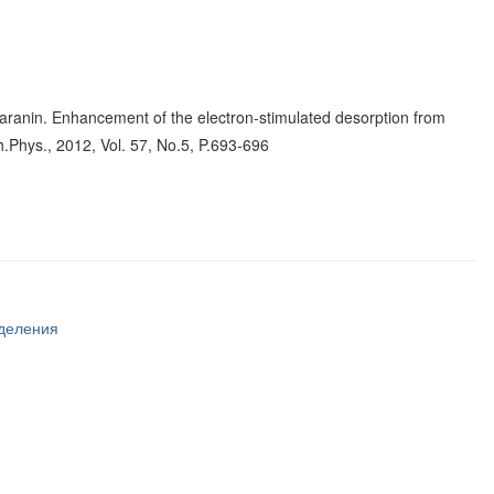
aranin. Enhancement of the electron-stimulated desorption from
h.Phys., 2012, Vol. 57, No.5, P.693-696
тделения