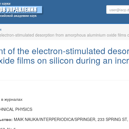
и
lectron-stimulated desorption from amorphous aluminium oxide films on
 of the electron-stimulated deso
ide films on silicon during an inc
 в журналах
HNICAL PHYSICS
ьство:
MAIK NAUKA/INTERPERIODICA/SPRINGER, 233 SPRING ST,