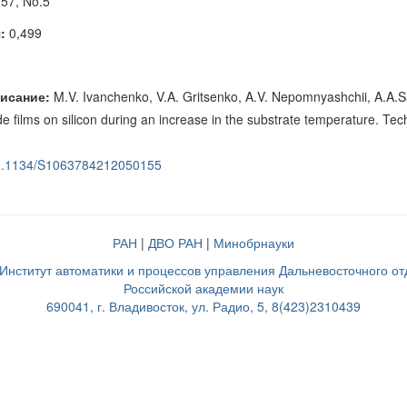
 57, No.5
:
0,499
исание:
M.V. Ivanchenko, V.A. Gritsenko, A.V. Nepomnyashchii, A.A.S
films on silicon during an increase in the substrate temperature. Tec
/10.1134/S1063784212050155
РАН
|
ДВО РАН
|
Минобрнауки
нститут автоматики и процессов управления Дальневосточного о
Российской академии наук
690041, г. Владивосток, ул. Радио, 5, 8(423)2310439