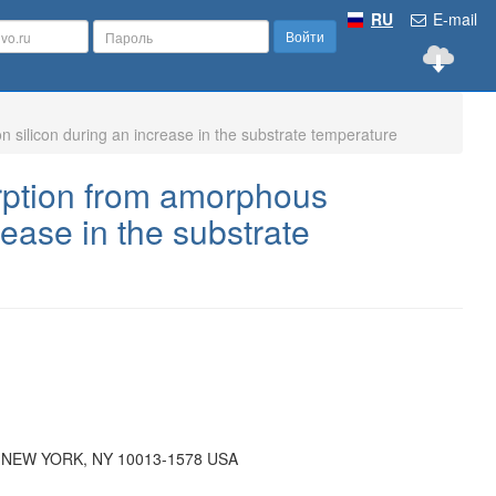
RU
E-mail
Войти
 silicon during an increase in the substrate temperature
rption from amorphous
rease in the substrate
 NEW YORK, NY 10013-1578 USA