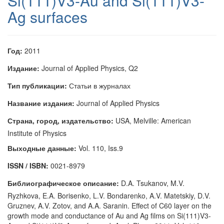
Si(111)V3-Au and Si(111)V3-
Ag surfaces
Год:
2011
Издание:
Journal of Applied Physics, Q2
Тип публикации:
Статьи в журналах
Название издания:
Journal of Applied Physics
Страна, город, издательство:
USA, Melville: American
Institute of Physics
Выходные данные:
Vol. 110, Iss.9
ISSN / ISBN:
0021-8979
Библиографическое описание:
D.A. Tsukanov, M.V.
Ryzhkova, E.A. Borisenko, L.V. Bondarenko, A.V. Matetskiy, D.V.
Gruznev, A.V. Zotov, and A.A. Saranin. Effect of C60 layer on the
growth mode and conductance of Au and Ag films on Si(111)V3-