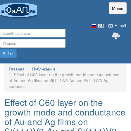
Меню
RU
E-mail
Войти
Главная
Публикации
Effect of C60 layer on the growth mode and conductance
of Au and Ag films on Si(111)V3-Au and Si(111)V3-Ag
surfaces
Effect of C60 layer on the
growth mode and conductance
of Au and Ag films on