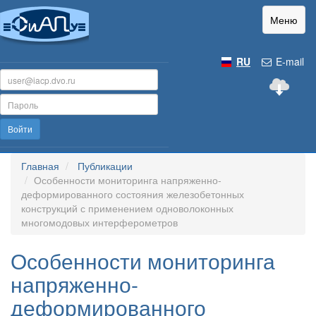
Меню
RU
E-mail
Войти
Главная
Публикации
Особенности мониторинга напряженно-
деформированного состояния железобетонных
конструкций с применением одноволоконных
многомодовых интерферометров
Особенности мониторинга
напряженно-
деформированного