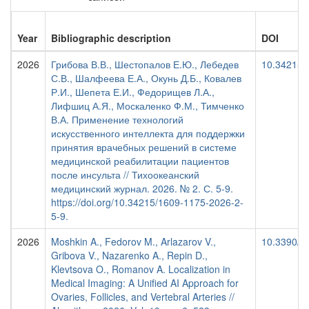
Year
Bibliographic description
DOI
2026
Грибова В.В., Шестопалов Е.Ю., Лебедев
10.34215/
С.В., Шалфеева Е.А., Окунь Д.Б., Ковалев
Р.И., Шепета Е.И., Федорищев Л.А.,
Лифшиц А.Я., Москаленко Ф.М., Тимченко
В.А. Применение технологий
искусственного интеллекта для поддержки
принятия врачебных решений в системе
медицинской реабилитации пациентов
после инсульта // Тихоокеанский
медицинский журнал. 2026. № 2. С. 5-9.
https://doi.org/10.34215/1609-1175-2026-2-
5-9.
2026
Moshkin A., Fedorov M., Arlazarov V.,
10.3390/a
Gribova V., Nazarenko A., Repin D.,
Klevtsova O., Romanov A. Localization in
Medical Imaging: A Unified AI Approach for
Ovaries, Follicles, and Vertebral Arteries //