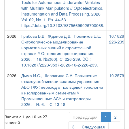
Tools for Autonomous Underwater Vehicles
with Multilink Manipulators // Optoelectronics,
Instrumentation and Data Processing. 2026.
Vol. 62, No. 1. Pp. 44-53.
https://doi.org/10.3103/S8756699026700068.
2026
Грибова В.В., Жданов Д.В., Помников Е.Е.
10.18287/
Онтологическое моделирование
226-239
нормативных знаний в строительной
отрасли // Онтология проектирования.
2026. Т.16, №2(60). С. 226-239. DOI:
10.18287/2223-9537-2026-16-2-226-239.
2026
Дыма И.С., Шевлягина С.А. Повышение
10.25791/
отказоустойчивости системы управления
АВО ГФУ: переход от кольцевой топологии
к изолированным сегментам //
Промышленные АСУ и контроллеры. –
2026. – № 6. – С. 13-18.
Записи с 1 до 10 из 27
Предыдущая
1
2
записей
3
Следующая