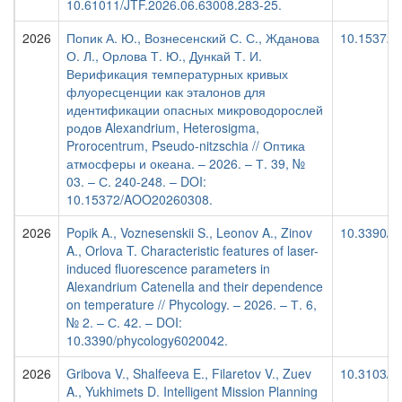
10.61011/JTF.2026.06.63008.283-25.
2026
Попик А. Ю., Вознесенский С. С., Жданова
10.15372
О. Л., Орлова Т. Ю., Дункай Т. И.
Верификация температурных кривых
флуоресценции как эталонов для
идентификации опасных микроводорослей
родов Alexandrium, Heterosigma,
Prorocentrum, Pseudo-nitzschia // Оптика
атмосферы и океана. – 2026. – Т. 39, №
03. – С. 240-248. – DOI:
10.15372/AOO20260308.
2026
Popik A., Voznesenskii S., Leonov A., Zinov
10.3390/p
A., Orlova T. Characteristic features of laser-
induced fluorescence parameters in
Alexandrium Catenella and their dependence
on temperature // Phycology. – 2026. – Т. 6,
№ 2. – С. 42. – DOI:
10.3390/phycology6020042.
2026
Gribova V., Shalfeeva E., Filaretov V., Zuev
10.3103/
A., Yukhimets D. Intelligent Mission Planning