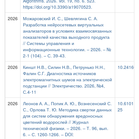
Algorithms. 2026. Vol. 19, no. 6. 523.
https://doi.org/10.3390/a19070523.
2026
Можаровский И. С., Шевлягина С. А.
Разработка нейросетевых виртуальных
анализаторов в условиях взаимосвязанных
показателей качества выходного продукта
// Системы управления и
информационные технологии. – 2026. – №
2-1 (104). – С. 39-43.
2026
Киншт Н.В., Силин Н.В., Петрунько Н.Н.,
10.24160/
Фалин С.Г. Диагностика источников
электромагнитных шумов на электрической
подстанции // Электричество. 2026, №4,
С.4-11
2026
Леонов А. А., Попик А. Ю., Вознесенский С.
10.61011/
С., Орлова Т. Ю. Методика свертки данных
25
для систем обнаружения вредоносных
цветений водорослей // Журнал
технической физики. – 2026. – Т. 96, вып.
6. – С. 1260-1266. – DOI: