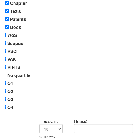
Chapter
Tezis
Patents
Book
WoS
Scopus
RSCI
VAK
RINTS
No quartile
Q1
Q2
Q3
Q4
Показать
Поиск:
записей