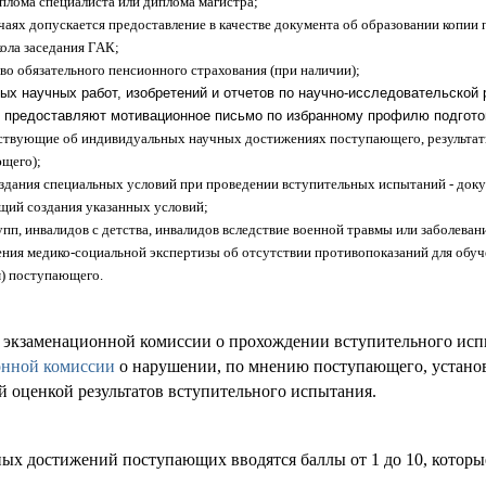
иплома специалиста или диплома магистра
;
чаях допускается предоставление в качестве документа об образовании копии 
кола заседания ГАК;
во обязательного пенсионного страхования (при наличии);
ых научных работ, изобретений и отчетов по научно-исследовательской
, предоставляют мотивационное письмо по избранному профилю подгото
ствующие об индивидуальных научных достижениях поступающего, результат
ющего)
;
здания специальных условий при проведении вступительных испытаний - док
щий создания указанных условий
;
групп, инвалидов с детства, инвалидов вследствие военной травмы или заболе
ния медико-социальной экспертизы об отсутствии противопоказаний для обуч
м) поступающего.
я экзаменационной комиссии о прохождении вступительного ис
онной комиссии
о нарушении, по мнению поступающего, установ
й оценкой результатов вступительного испытания.
ых достижений поступающих вводятся баллы от 1 до 10, которы