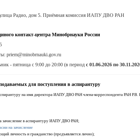
к, улица Радио, дом 5. Приёмная комиссия ИАПУ ДВО РАН
иного контакт-центра Минобрнауки России
5
ы: priem@minobrnauki.gov.ru
ик - пятница с 9:00 до 20:00 (в период
с 01.06.2026 по 30.11.20
 подаваемых для поступления в аспирантуру
 аспирантуру на имя директора ИАПУ ДВО РАН члена-корреспондента РАН Р.В.
 на зачисление в аспирантуру ИАПУ ДВО РАН;
ласии на зачисление
ющий личность и гражданство (предъявляется лично);