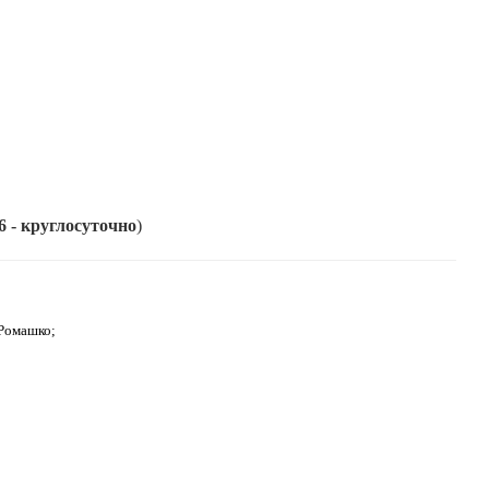
26 - круглосуточно
)
 Ромашко;