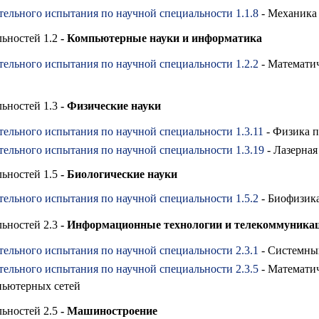
тельного испытания по научной специальности 1.1.8
- Механика 
ьностей 1.2
- Компьютерные науки и информатика
тельного испытания по
научной специальности
1.2.2
- М
атемати
ьностей 1.3
- Физические науки
тельного испытания по
научной специальности
1.3.11
- Физика 
тельного испытания по
научной специальности
1.3.19
- Лазерная
ьностей 1.5
- Биологические науки
тельного испытания по
научной специальности
1.5.2
- Биофизик
ьностей 2.3
- Информационные технологии и телекоммуника
тельного испытания по
научной специальности
2.3.1
- Системный
тельного испытания по
научной специальности
2.3.5
- Математич
пьютерных сетей
ьностей 2.5
- Машиностроение