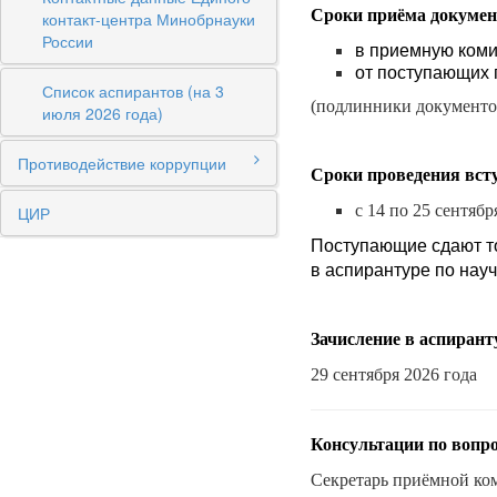
Сроки приёма докумен
контакт-центра Минобрнауки
России
в приемную коми
от поступающих п
Список аспирантов (на 3
(подлинники документов
июля 2026 года)
Противодействие коррупции
Сроки проведения вст
с 14 по 25 сентябр
ЦИР
Поступающие сдают то
в аспирантуре по нау
Зачисление в аспиран
29 сентября 2026 года
Консультации по вопр
Секретарь приёмной к