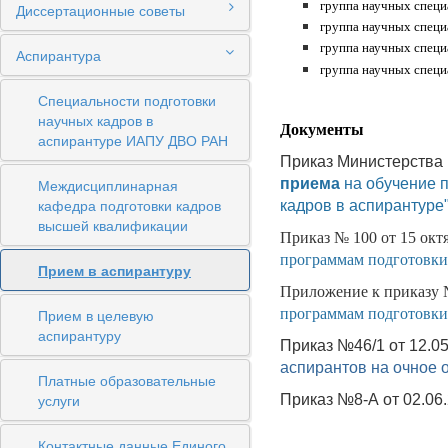
группа научных специа
Диссертационные советы
группа научных специа
группа научных специ
Аспирантура
группа научных специ
Специальности подготовки
научных кадров в
Документы
аспирантуре ИАПУ ДВО РАН
Приказ Министерства 
Междисциплинарная
приема
на обучение 
кафедра подготовки кадров
кадров в аспирантуре
высшей квалификации
Приказ № 100 от 15 окт
программам подготовки
Прием в аспирантуру
Приложение к приказу №
Прием в целевую
программам подготовки
аспирантуру
Приказ №46/1 от 12.0
аспирантов на очное 
Платные образовательные
услуги
Приказ №8-А от 02.0
Контактные данные Единого