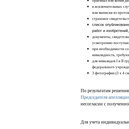
оригинал или копия д
в исключительных слу
или выписки из прото
страховое свидетельст
список опубликованн
работ и изобретений
документы, свидетель
усмотрению поступа
при необходимости со
инвалидность, требую
для инвалидов I и II 
федерального учрежде
3 фотографии (3 х 4 с
По результатам решени
Председателя апелляци
несогласии с полученно
Для учета индивидуальн