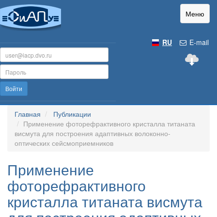
Меню
RU
E-mail
Войти
Главная
Публикации
Применение фоторефрактивного кристалла титаната
висмута для построения адаптивных волоконно-
оптических сейсмоприемников
Применение
фоторефрактивного
кристалла титаната висмута