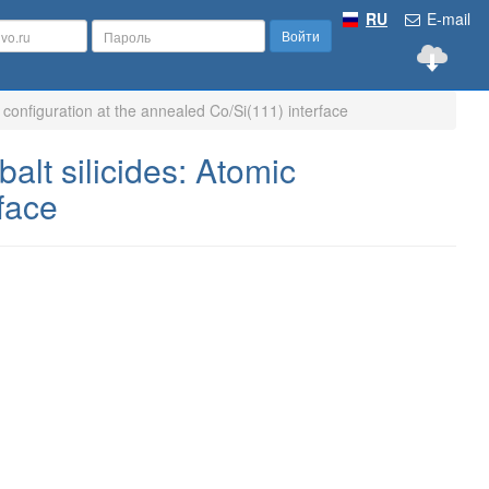
RU
E-mail
Войти
c configuration at the annealed Co/Si(111) interface
alt silicides: Atomic
face