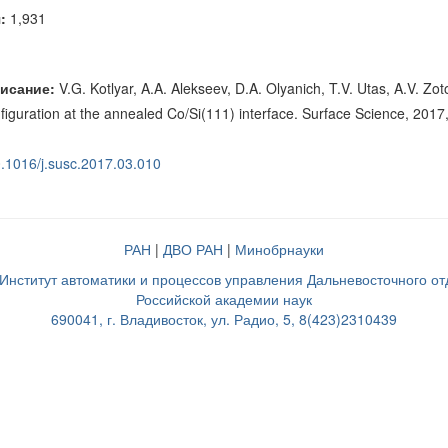
:
1,931
исание:
V.G. Kotlyar, A.A. Alekseev, D.A. Olyanich, T.V. Utas, A.V. Zot
nfiguration at the annealed Co/Si(111) interface. Surface Science, 2017,
10.1016/j.susc.2017.03.010
РАН
|
ДВО РАН
|
Минобрнауки
нститут автоматики и процессов управления Дальневосточного о
Российской академии наук
690041, г. Владивосток, ул. Радио, 5, 8(423)2310439