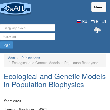
Меню
RU
E-mail
Login
Main
Publications
Ecological and Genetic Models in Population Biophysics
Ecological and Genetic Models
in Population Biophysics
Year:
2020
Journal:
Биофизика, RSCI