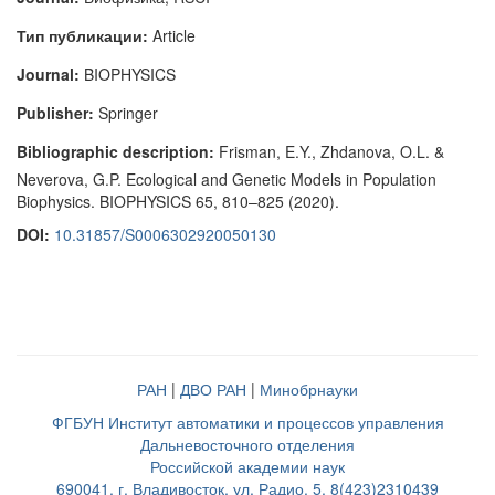
Тип публикации:
Article
Journal:
BIOPHYSICS
Publisher:
Springer
Bibliographic description:
Frisman, E.Y., Zhdanova, O.L. &
Neverova, G.P. Ecological and Genetic Models in Population
Biophysics. BIOPHYSICS 65, 810–825 (2020).
DOI:
10.31857/S0006302920050130
РАН
|
ДВО РАН
|
Минобрнауки
ФГБУН Институт автоматики и процессов управления
Дальневосточного отделения
Российской академии наук
690041, г. Владивосток, ул. Радио, 5, 8(423)2310439