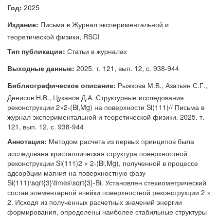
Год:
2025
Издание:
Письма в Журнал экспериментальной и
теоретической физики, RSCI
Тип публикации:
Статьи в журналах
Выходные данные:
2025. т. 121, вып. 12, с. 938-944
Библиографическое описание:
Рыжкова М.В., Азатьян С.Г.,
Денисов Н.В., Цуканов Д.А. Структурные исследования
реконструкции 2×2-(Bi,Mg) на поверхности Si(111)// Письма в
журнал экспериментальной и теоретической физики. 2025. т.
121, вып. 12, с. 938-944
Аннотация:
Методом расчета из первых принципов была
исследована кристаллическая структура поверхностной
реконструкции Si(111)2 × 2-(Bi,Mg), полученной в процессе
адсорбции магния на поверхностную фазу
Si(111)\sqrt{3}\times\sqrt{3}-Bi. Установлен стехиометрический
состав элементарной ячейки поверхностной реконструкции 2 ×
2. Исходя из полученных расчетных значений энергии
формирования, определены наиболее стабильные структуры