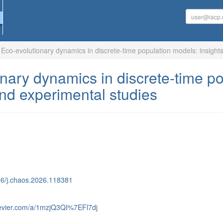
Eco-evolutionary dynamics in discrete-time population models: insights
nary dynamics in discrete-time po
and experimental studies
016/j.chaos.2026.118381
lsevier.com/a/1mzjQ3QI%7EFl7dj