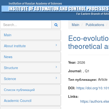
Main
Publications
Main
Eco-evolutio
theoretical 
About institute
News
Year:
2026
Structure
Journal:
, Q1
Science
Тип публикации:
Article
DOI:
https://doi.org/10.1
Список публикаций
Links:
Academic Council
https://authors.e