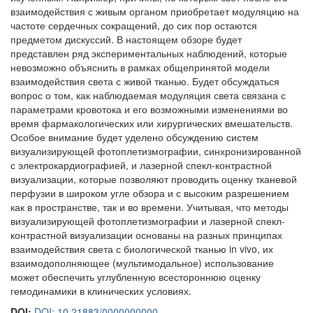
взаимодействия с живым органом приобретает модуляцию на
частоте сердечных сокращений, до сих пор остаются
предметом дискуссий. В настоящем обзоре будет
представлен ряд экспериментальных наблюдений, которые
невозможно объяснить в рамках общепринятой модели
взаимодействия света с живой тканью. Будет обсуждаться
вопрос о том, как наблюдаемая модуляция света связана с
параметрами кровотока и его возможными изменениями во
время фармакологических или хирургических вмешательств.
Особое внимание будет уделено обсуждению систем
визуализирующей фотоплетизмографии, синхронизированной
с электрокардиографией, и лазерной спекл-контрастной
визуализации, которые позволяют проводить оценку тканевой
перфузии в широком угле обзора и с высоким разрешением
как в пространстве, так и во времени. Учитывая, что методы
визуализирующей фотоплетизмографии и лазерной спекл-
контрастной визуализации основаны на разных принципах
взаимодействия света с биологической тканью in vivo, их
взаимодополняющее (мультимодальное) использование
может обеспечить углубленную всестороннюю оценку
гемодинамики в клинических условиях.
DOI:
DOI: 10.21883/0000000000