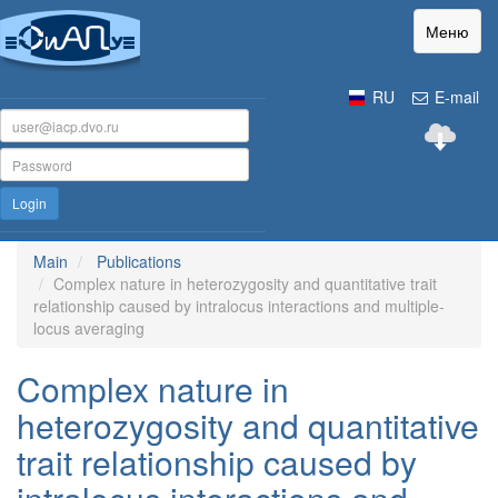
Меню
RU
E-mail
Login
Main
Publications
Complex nature in heterozygosity and quantitative trait
relationship caused by intralocus interactions and multiple-
locus averaging
Complex nature in
heterozygosity and quantitative
trait relationship caused by