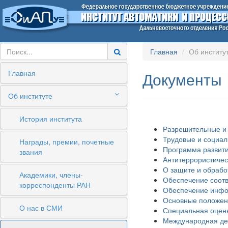
Главная
Об институ
Главная
Документы
Об институте
История института
Разрешительные и
Трудовые и социа
Награды, премии, почетные
Программа развити
звания
Антитеррористиче
О защите и обрабо
Академики, члены-
Обеспечение соотв
корреспонденты РАН
Обеспечение инфо
Основные положен
О нас в СМИ
Специальная оценк
Международная дея