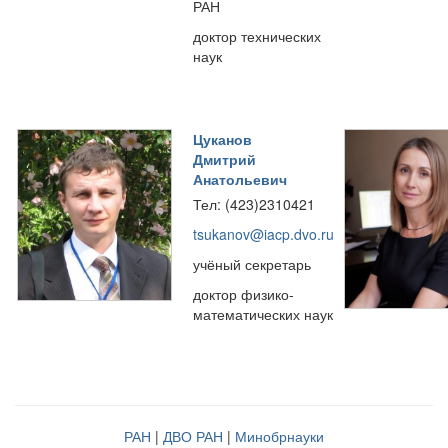
РАН
доктор технических
наук
Цуканов
Дмитрий
Анатольевич
Тел: (423)2310421
tsukanov@iacp.dvo.ru
учёный секретарь
доктор физико-
математических наук
РАН
|
ДВО РАН
|
Минобрнауки