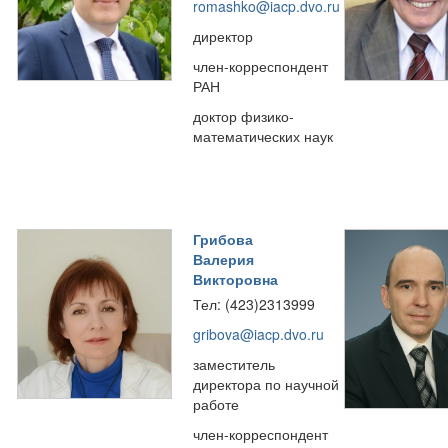
romashko@iacp.dvo.ru
директор
член-корреспондент
РАН
доктор физико-
математических наук
Грибова
Валерия
Викторовна
Тел: (423)2313999
gribova@iacp.dvo.ru
заместитель
директора по научной
работе
член-корреспондент