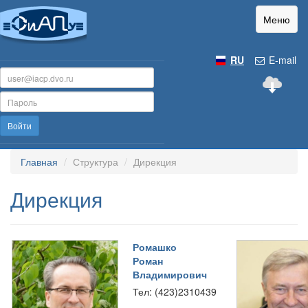
Меню
RU
E-mail
Войти
Главная
Структура
Дирекция
Дирекция
Ромашко
Роман
Владимирович
Тел: (423)2310439