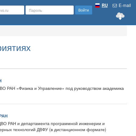
RU
E-mail
Войти
риятиях
Н
ВО РАН «Физика и Управление» под руководством академика
 РАН
ДВО РАН и департамента программной инженерии и
терных технологий ДВФУ (в дистанционном формате)