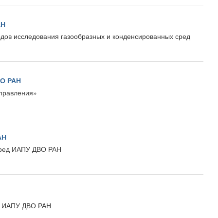
АН
одов исследования газообразных и конденсированных сред
ВО РАН
управления»
АН
сред ИАПУ ДВО РАН
м ИАПУ ДВО РАН