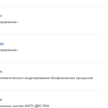
Н
управления»
РАН
управления»
АН
атематического моделирования биофизических процессов
АН
уальных систем ИАПУ ДВО РАН