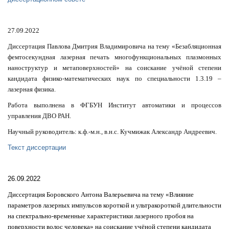
27.09.2022
Диссертация Павлова Дмитрия Владимировича на тему «Безабляционная
фемтосекундная лазерная печать многофункциональных плазмонных
наноструктур и метаповерхностей» на соискание учёной степени
кандидата физико-математических наук по специальности 1.3.19 –
лазерная физика.
Работа выполнена
в ФГБУН Институт автоматики и процессов
управления ДВО РАН.
Научный руководитель: к.ф.-м.н., в.н.с. Кучмижак Александр Андреевич.
Текст диссертации
26.09.2022
Диссертация Боровского Антона Валерьевича на тему «Влияние
параметров лазерных импульсов короткой и ультракороткой длительности
на спектрально-временные характеристики лазерного пробоя на
поверхности волос человека» на соискание учёной степени кандидата