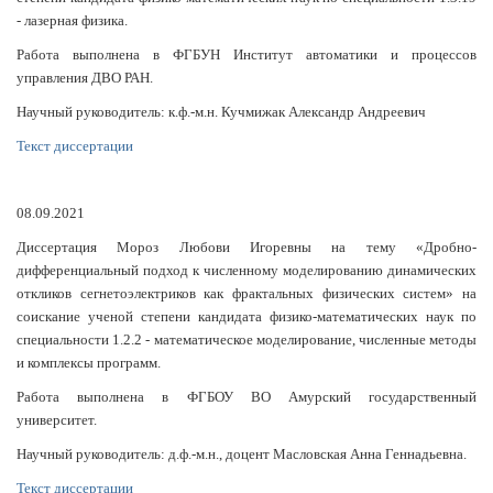
- лазерная физика.
Работа выполнена в ФГБУН Институт автоматики и процессов
управления ДВО РАН.
Научный руководитель: к.ф.-м.н. Кучмижак Александр Андреевич
Текст диссертации
08.09.2021
Диссертация Мороз Любови Игоревны на тему «Дробно-
дифференциальный подход к численному
моделированию динамических
откликов сегнетоэлектриков как фрактальных физических систем» на
соискание ученой степени кандидата физико-математических наук по
специальности 1.2.2 - математическое моделирование, численные методы
и комплексы программ.
Работа выполнена в ФГБОУ ВО Амурский государственный
университет.
Научный руководитель: д.ф.-м.н., доцент Масловская Анна Геннадьевна.
Текст диссертации