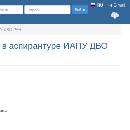
RU
E-mail
Войти
ПУ ДВО РАН
в в аспирантуре ИАПУ ДВО
рамм