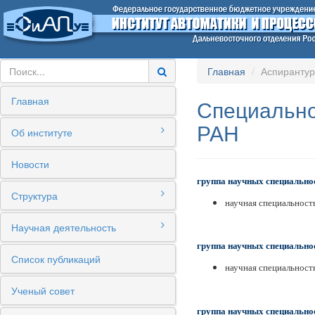
Главная
Аспиранту
Главная
Специально
РАН
Об институте
Новости
группа научных специальнос
Структура
научная специальност
Научная деятельность
группа научных специально
Список публикаций
научная специальност
Ученый совет
группа научных специальнос