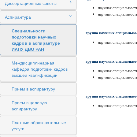
Диссертационные советы
научная специальность
научная специальность
Аспирантура
Специальности
группа научных специальнос
подготовки научных
кадров в аспирантуре
научная специальность
ИАПУ ДВО РАН
группа научных специально
Междисциплинарная
кафедра подготовки кадров
научная специальность
высшей квалификации
научная специальност
Прием в аспирантуру
группа научных специально
Прием в целевую
научная специальность
аспирантуру
Платные образовательные
услуги