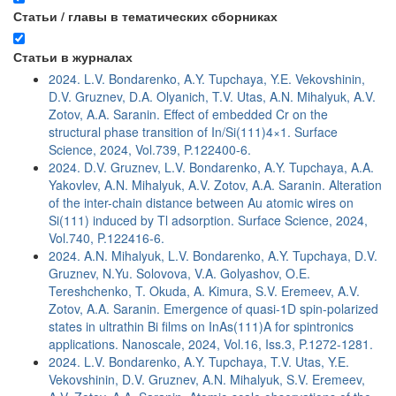
Статьи / главы в тематических сборниках
Статьи в журналах
2024. L.V. Bondarenko, A.Y. Tupchaya, Y.E. Vekovshinin,
D.V. Gruznev, D.A. Olyanich, T.V. Utas, A.N. Mihalyuk, A.V.
Zotov, A.A. Saranin. Effect of embedded Cr on the
structural phase transition of In/Si(111)4×1. Surface
Science, 2024, Vol.739, P.122400-6.
2024. D.V. Gruznev, L.V. Bondarenko, A.Y. Tupchaya, A.A.
Yakovlev, A.N. Mihalyuk, A.V. Zotov, A.A. Saranin. Alteration
of the inter-chain distance between Au atomic wires on
Si(111) induced by Tl adsorption. Surface Science, 2024,
Vol.740, P.122416-6.
2024. A.N. Mihalyuk, L.V. Bondarenko, A.Y. Tupchaya, D.V.
Gruznev, N.Yu. Solovova, V.A. Golyashov, O.E.
Tereshchenko, T. Okuda, A. Kimura, S.V. Eremeev, A.V.
Zotov, A.A. Saranin. Emergence of quasi-1D spin-polarized
states in ultrathin Bi films on InAs(111)A for spintronics
applications. Nanoscale, 2024, Vol.16, Iss.3, P.1272-1281.
2024. L.V. Bondarenko, A.Y. Tupchaya, T.V. Utas, Y.E.
Vekovshinin, D.V. Gruznev, A.N. Mihalyuk, S.V. Eremeev,